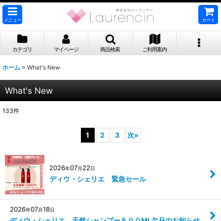
メニュー
カート
カテゴリ
マイページ
商品検索
ご利用案内
ホーム
>
What's New
What's New
133
件
1
2
3
次
»
2026
07
22
年
月
日
ディウ・シェリエ 緊急セール
2026
07
18
年
月
日
ディウ・シェリエ 天然シャンプー５００ML欠品のお知らせ