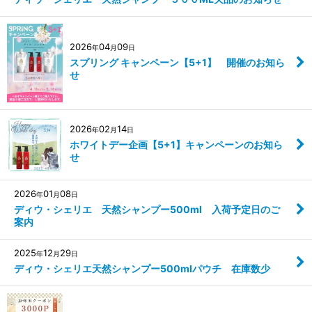
2026
04
09
年
月
日
スプリング キャンペーン【5+1】 開催のお知ら
せ
2026
02
14
年
月
日
ホワイトデー企画【5+1】キャンペーンのお知ら
せ
2026
01
08
年
月
日
ディウ・シェリエ 天然シャンプー500ml 入荷予定日のご
案内
2025
12
29
年
月
日
ディウ・シェリエ天然シャンプー500mlパウチ 在庫数少