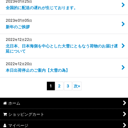
2023
01
25
年
月
日
全国的に配送の遅れが生じております。
2023
01
05
年
月
日
新年のご挨拶
2022
12
22
年
月
日
北日本、日本海側を中心とした大雪にともなう荷物のお届け遅
延について
2022
12
20
年
月
日
本日出荷停止のご案内【大雪の為】
1
2
3
次
»
ホーム
ショッピングカート
マイページ