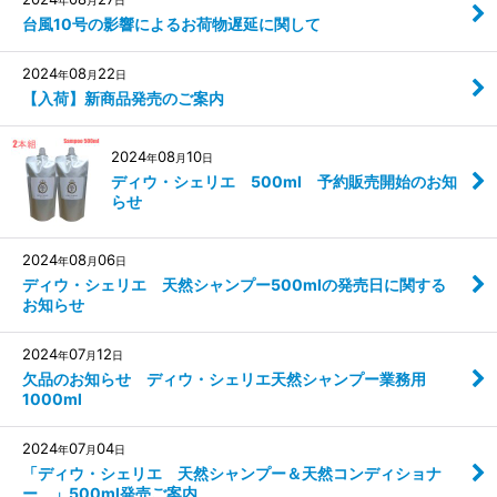
台風10号の影響によるお荷物遅延に関して
2024
08
22
年
月
日
【入荷】新商品発売のご案内
2024
08
10
年
月
日
ディウ・シェリエ 500ml 予約販売開始のお知
らせ
2024
08
06
年
月
日
ディウ・シェリエ 天然シャンプー500mlの発売日に関する
お知らせ
2024
07
12
年
月
日
欠品のお知らせ ディウ・シェリエ天然シャンプー業務用
1000ml
2024
07
04
年
月
日
「ディウ・シェリエ 天然シャンプー＆天然コンディショナ
ー 」500ml発売ご案内