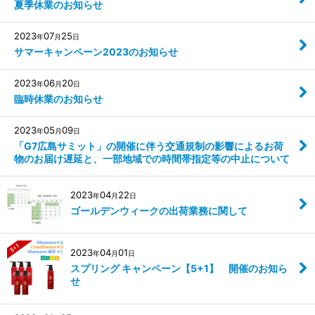
夏季休業のお知らせ
2023
07
25
年
月
日
サマーキャンペーン2023のお知らせ
2023
06
20
年
月
日
臨時休業のお知らせ
2023
05
09
年
月
日
「G7広島サミット」の開催に伴う交通規制の影響によるお荷
物のお届け遅延と、一部地域での時間帯指定等の中止について
2023
04
22
年
月
日
ゴールデンウィークの出荷業務に関して
2023
04
01
年
月
日
スプリング キャンペーン【5+1】 開催のお知ら
せ