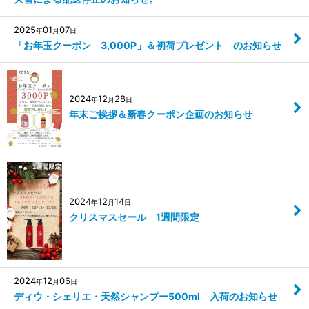
2025
01
07
年
月
日
「お年玉クーポン 3,000P」＆初荷プレゼント のお知らせ
2024
12
28
年
月
日
年末ご挨拶＆新春クーポン企画のお知らせ
2024
12
14
年
月
日
クリスマスセール 1週間限定
2024
12
06
年
月
日
ディウ・シェリエ・天然シャンプー500ml 入荷のお知らせ