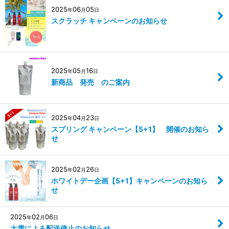
2025
06
05
年
月
日
スクラッチ キャンペーンのお知らせ
2025
05
16
年
月
日
新商品 発売 のご案内
2025
04
23
年
月
日
スプリング キャンペーン【5+1】 開催のお知ら
せ
2025
02
26
年
月
日
ホワイトデー企画【5+1】キャンペーンのお知ら
せ
2025
02
06
年
月
日
大雪による配送停止のお知らせ。