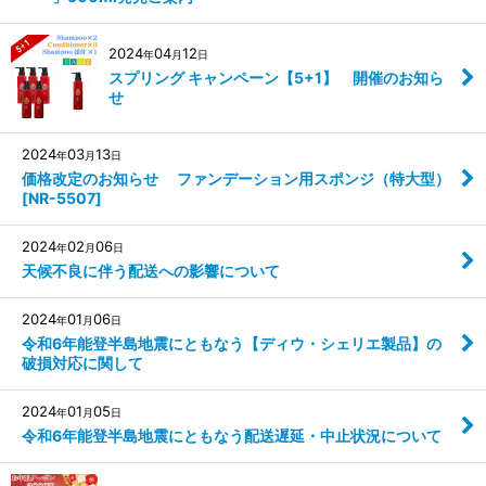
2024
04
12
年
月
日
スプリング キャンペーン【5+1】 開催のお知ら
せ
2024
03
13
年
月
日
価格改定のお知らせ ファンデーション用スポンジ（特大型）
[NR-5507]
2024
02
06
年
月
日
天候不良に伴う配送への影響について
2024
01
06
年
月
日
令和6年能登半島地震にともなう【ディウ・シェリエ製品】の
破損対応に関して
2024
01
05
年
月
日
令和6年能登半島地震にともなう配送遅延・中止状況について