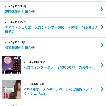
2024
11
30
年
月
日
臨時休業のお知らせ
2024
11
27
年
月
日
ディウ・シェリエ 天然シャンプー500mlパウチ 12月6日入
荷予定
2024
11
14
年
月
日
出荷制限のお知らせ
2024
10
26
年
月
日
ハロウィンクーポン ￥1000OFF のお知らせ
2024
10
04
年
月
日
2024年オータムキャンペーンのご案内（ディ
ウ・シェリエ）
2024
08
27
年
月
日