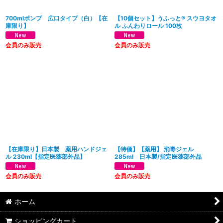
700mlポンプ 広口タイプ（白）【在
【10個セット】うふっと® スウヨタオ
庫限り】
ル ふんわりロール 100枚
会員のみ販売
会員のみ販売
【在庫限り】日本製 薬用ハンドジェ
【特価】【薬用】 消毒ジェル
ル 230ml【指定医薬部外品】
285ml 日本製/指定医薬部外品
会員のみ販売
会員のみ販売
ホーム
ショッピングカート