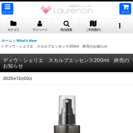
メニュー
カート
カテゴリ
マイページ
商品検索
ご利用案内
ホーム
>
What's New
>
ディウ・シェリエ スカルプエッセンス200ml 終売のお知らせ
ディウ・シェリエ スカルプエッセンス200ml 終売の
お知らせ
2025
12
02
年
月
日