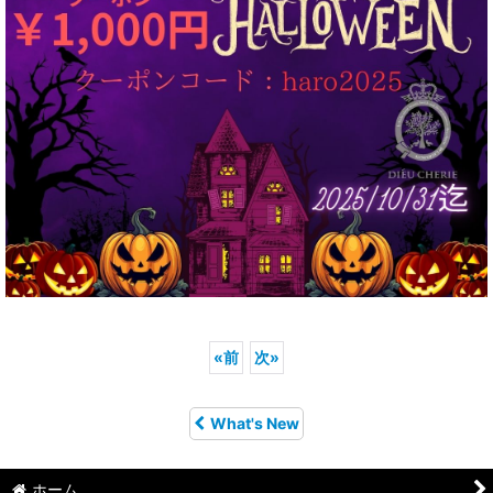
«
前
次
»
What's New
ホーム