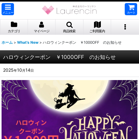
メニュー
カート
カテゴリ
マイページ
商品検索
ご利用案内
ホーム
>
What's New
>
ハロウィンクーポン ￥1000OFF のお知らせ
ハロウィンクーポン ￥1000OFF のお知らせ
2025
10
14
年
月
日