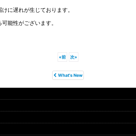
届けに遅れが生じております。
る可能性がございます。
«
前
次
»
What's New