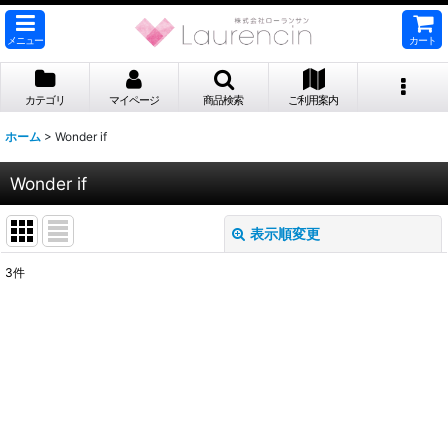
メニュー
カート
カテゴリ
マイページ
商品検索
ご利用案内
ホーム
>
Wonder if
Wonder if
表示順変更
閉じる
3
件
表示数
:
並び順
:
絞り込む