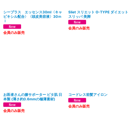
シープラス エッセンス30ml〈キャ
Sliet スリエット O-TYPE ダイエット
ピキシル配合〉〈頭皮美容液〉30ｍ
スリッパ 美脚
ｌ
会員のみ販売
会員のみ販売
お医者さんの膝サポーター ピタ肌 日
コードレス前髪アイロン
本製 (薄さ約0.6mmの極薄素材)
会員のみ販売
会員のみ販売