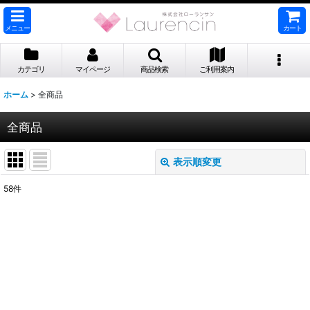
メニュー
カート
カテゴリ
マイページ
商品検索
ご利用案内
ホーム
>
全商品
全商品
表示順変更
閉じる
58
件
表示数
:
並び順
:
絞り込む