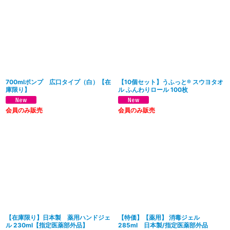
700mlポンプ 広口タイプ（白）【在
【10個セット】うふっと® スウヨタオ
庫限り】
ル ふんわりロール 100枚
会員のみ販売
会員のみ販売
【在庫限り】日本製 薬用ハンドジェ
【特価】【薬用】 消毒ジェル
ル 230ml【指定医薬部外品】
285ml 日本製/指定医薬部外品