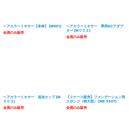
ヘアカラーミキサー【本体】
[
M001
]
ヘアカラーミキサー 専用ACアダプ
ター
[
M００２
]
会員のみ販売
会員のみ販売
ヘアカラーミキサー 追加カップ
[
M
【２ケース販売】ファンデーション用
００３
]
スポンジ（特大型）
[
NR-5507
]
会員のみ販売
会員のみ販売