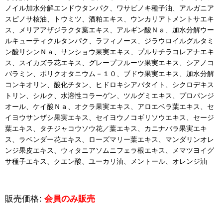
ノイル加水分解エンドウタンパク、ワサビノキ種子油、アルガニア
スピノサ核油、トウミツ、酒粕エキス、ウンカリアトメントサエキ
ス、メリアアザジラクタ葉エキス、アルギン酸Ｎａ、加水分解ウー
ルキューティクルタンパク、ラフィノース、ジラウロイルグルタミ
ン酸リシンＮａ、サンショウ果実エキス、プルサチラコレアナエキ
ス、スイカズラ花エキス、グレープフルーツ果実エキス、シアノコ
バラミン、ポリクオタニウム－１０、ブドウ果実エキス、加水分解
コンキオリン、酸化チタン、ヒドロキシアパタイト、シクロデキス
トリン、シルク、水溶性コラーゲン、ツルグミエキス、プロパンジ
オール、ケイ酸Ｎａ、オクラ果実エキス、アロエベラ葉エキス、セ
イヨウサンザシ果実エキス、セイヨウノコギリソウエキス、セージ
葉エキス、タチジャコウソウ花／葉エキス、カニナバラ果実エキ
ス、ラベンダー花エキス、ローズマリー葉エキス、マンダリンオレ
ンジ果皮エキス、ウィタニアソムニフェラ根エキス、メマツヨイグ
サ種子エキス、クエン酸、ユーカリ油、メントール、オレンジ油
販売価格
:
会員のみ販売