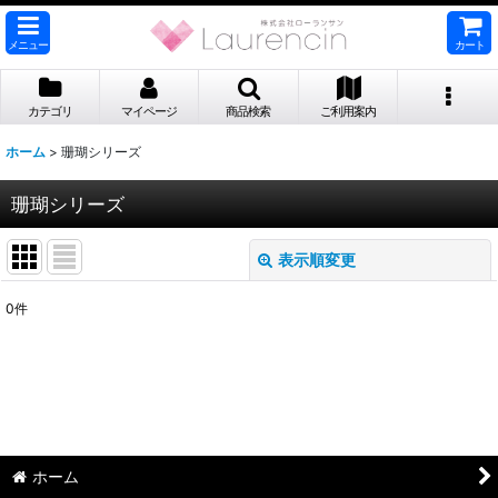
メニュー
カート
カテゴリ
マイページ
商品検索
ご利用案内
ホーム
>
珊瑚シリーズ
珊瑚シリーズ
表示順変更
閉じる
0
件
表示数
:
並び順
:
絞り込む
ホーム